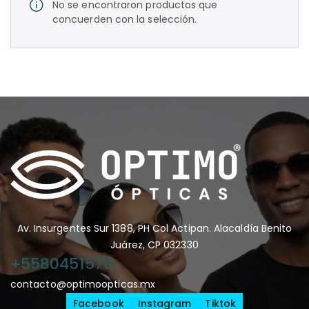
No se encontraron productos que
concuerden con la selección.
Av. Insurgentes Sur 1388, PH Col Actipan. Alacaldía Benito
Juárez, CP 032330
+5580451570
contacto@optimoopticas.mx
Facebook
Instagram
Tiktok