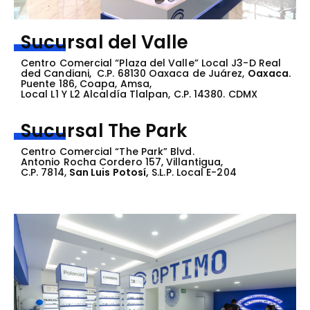
Sucursal del Valle
Centro Comercial “Plaza del Valle” Local J3-D Real
ded Candiani, C.P. 68130 Oaxaca de Juárez,
Oaxaca.
Puente 186, Coapa, Amsa,
Local L1 Y L2 Alcaldía Tlalpan, C.P. 14380. CDMX
Sucursal The Park
Centro Comercial “The Park” Blvd.
Antonio Rocha Cordero 157, Villantigua,
C.P. 7814,
San Luis Potosí,
S.L.P. Local E-204