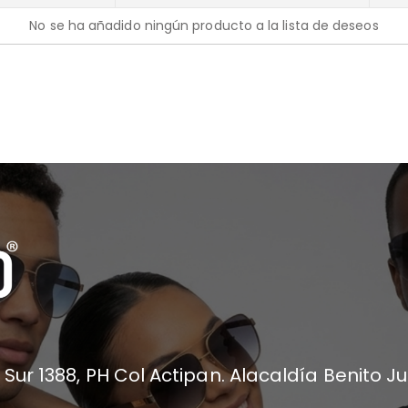
No se ha añadido ningún producto a la lista de deseos
 Sur 1388, PH Col Actipan. Alacaldía Benito J