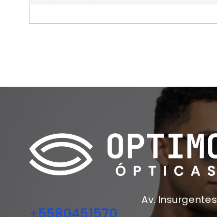
Av. Insurgentes
+5580451570