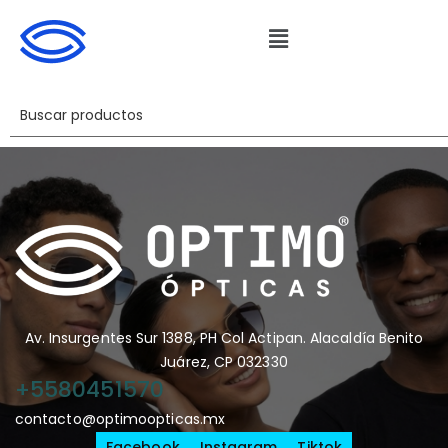
Av. Insurgentes Sur 1388, PH Col Actipan. Alacaldía Benito
Juárez, CP 032330
+5580451570
contacto@optimoopticas.mx
Facebook
Instagram
Tiktok