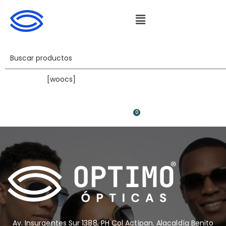
[woocs]
English
0
Av. Insurgentes Sur 1388, PH Col Actipan. Alacaldía Benito