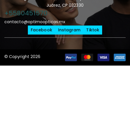
Juárez, CP 032330
+5580451570
contacto@optimoopticas.mx
Facebook
Instagram
Tiktok
© Copyright 2026