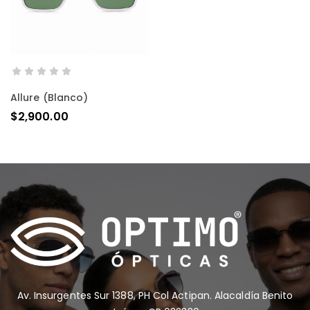
AÑADIR AL CARRITO
Allure (blanco)
$
2,900.00
Av. Insurgentes Sur 1388, PH Col Actipan. Alacaldía Benito