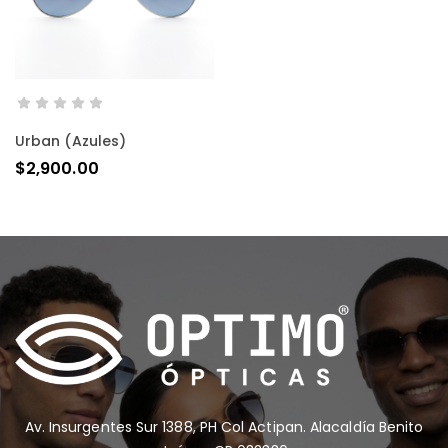
AÑADIR AL CARRITO
Urban (azules)
$
2,900.00
Av. Insurgentes Sur 1388, PH Col Actipan. Alacaldía Benito