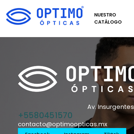
NUESTRO
CATÁLOGO
Av. Insurgentes
+5580451570
contacto@optimoopticas.mx