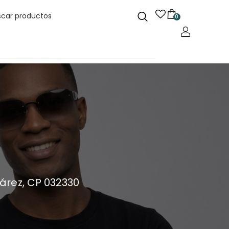
0
uárez, CP 032330