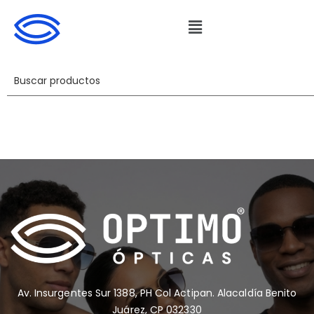
Av. Insurgentes Sur 1388, PH Col Actipan. Alacaldía Benito
Juárez, CP 032330