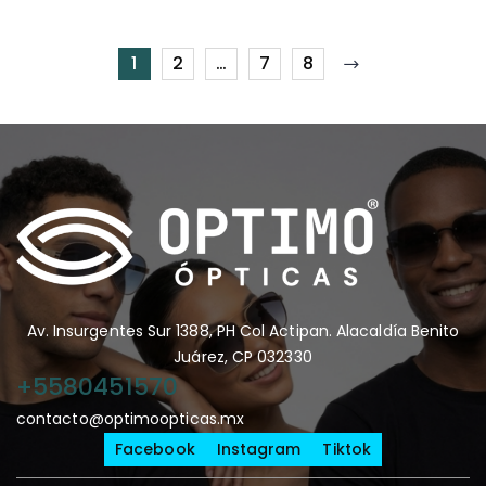
1
2
…
7
8
Av. Insurgentes Sur 1388, PH Col Actipan. Alacaldía Benito
Juárez, CP 032330
+5580451570
contacto@optimoopticas.mx
Facebook
Instagram
Tiktok