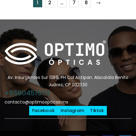
1
2
…
7
8
Av. Insurgentes Sur 1388, PH Col Actipan. Alacaldía Benito
Juárez, CP 032330
+5580451570
contacto@optimoopticas.mx
Facebook
Instagram
Tiktok