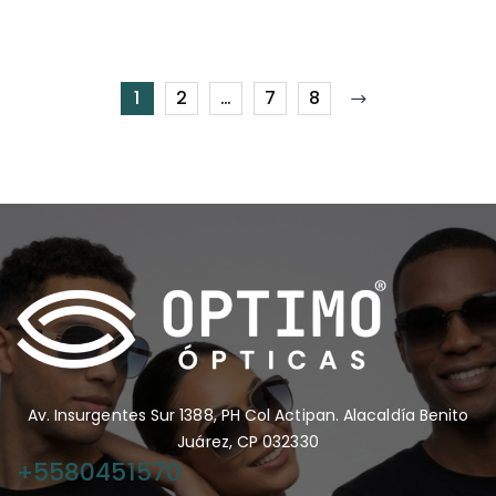
1
2
…
7
8
Av. Insurgentes Sur 1388, PH Col Actipan. Alacaldía Benito
Juárez, CP 032330
+5580451570