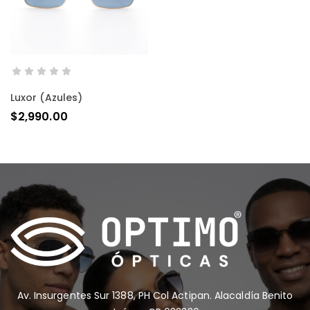
AÑADIR AL CARRITO
Luxor (azules)
$
2,990.00
Av. Insurgentes Sur 1388, PH Col Actipan. Alacaldía Benito