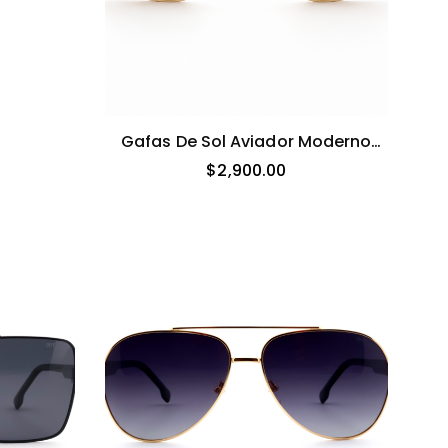
Gafas De Sol Aviador Moderno
Cuadrado Elegante Hombre
$
2,900.00
(dorado)