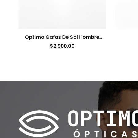
Optimo Gafas De Sol Hombre
Aviador Rectangular Estilo Retro
$
2,900.00
(gris)