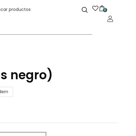
0
is negro)
odern