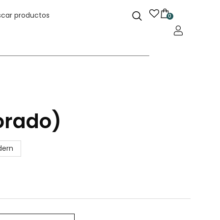
0
orado)
odern