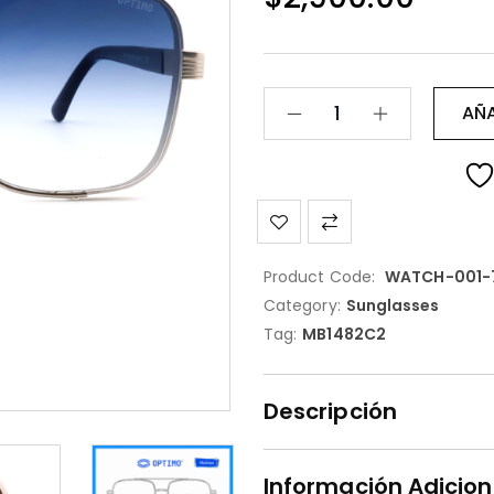
AÑA
Product Code:
WATCH-001-
Category:
Sunglasses
Tag:
MB1482C2
Descripción
Información Adicion