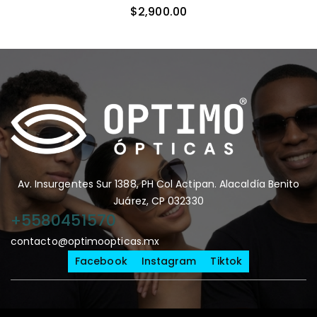
$
2,900.00
Av. Insurgentes Sur 1388, PH Col Actipan. Alacaldía Benito
Juárez, CP 032330
+5580451570
contacto@optimoopticas.mx
Facebook
Instagram
Tiktok