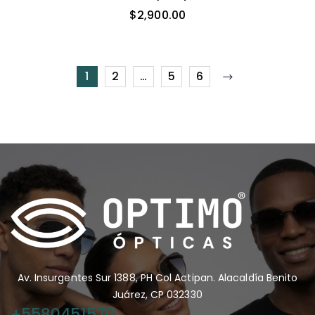
$
2,900.00
1
2
…
5
6
Av. Insurgentes Sur 1388, PH Col Actipan. Alacaldía Benito
Juárez, CP 032330
+5580451570