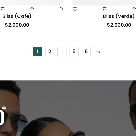
Bliss (cafe)
Bliss (verde)
$
2,900.00
$
2,900.00
1
2
…
5
6