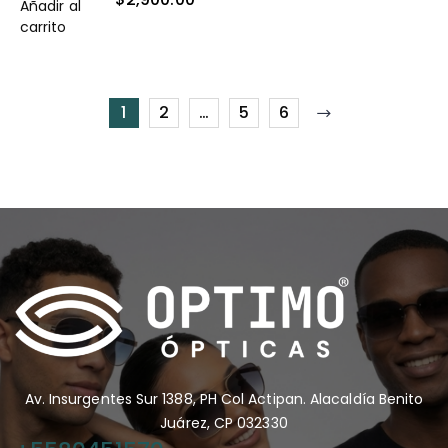
Añadir al
carrito
1
2
…
5
6
Av. Insurgentes Sur 1388, PH Col Actipan. Alacaldía Benito
Juárez, CP 032330