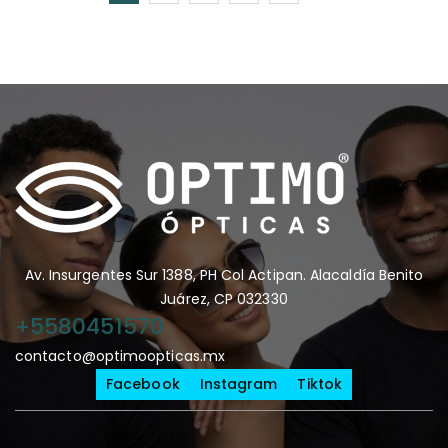
Av. Insurgentes Sur 1388, PH Col Actipan. Alacaldía Benito
Juárez, CP 032330
+5580451570
contacto@optimoopticas.mx
Facebook
Instagram
Tiktok