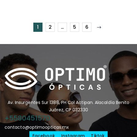
1
2
…
5
6
Av. Insurgentes Sur 1388, PH Col Actipan. Alacaldía Benito
Juárez, CP 032330
+5580451570
contacto@optimoopticas.mx
Facebook
Instagram
Tiktok