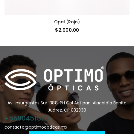
Opal (rojo)
$
2,900.00
Av. Insurgentes Sur 1388, PH Col Actipan. Alacaldía Benito
Juárez, CP 032330
+5580451570
contacto@optimoopticas.mx