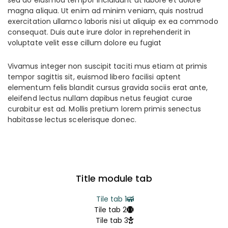
sed do eiusmod tempor incididunt ut labore et dolore
magna aliqua. Ut enim ad minim veniam, quis nostrud
exercitation ullamco laboris nisi ut aliquip ex ea commodo
consequat. Duis aute irure dolor in reprehenderit in
voluptate velit esse cillum dolore eu fugiat
Vivamus integer non suscipit taciti mus etiam at primis
tempor sagittis sit, euismod libero facilisi aptent
elementum felis blandit cursus gravida sociis erat ante,
eleifend lectus nullam dapibus netus feugiat curae
curabitur est ad. Mollis pretium lorem primis senectus
habitasse lectus scelerisque donec.
Title module tab
Tile tab 1
Tile tab 2
Tile tab 3